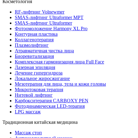
Косметология
RF-лифтинг Volnewmer
SMAS-лифтинг Ultraformer MPT
SMAS-лифтинг Ultraformer
Фотоомоложение Harmony XL Pro
Контурная пластика
Коллагенотерапия
Плазмолифтинг
Атравматичная чистка лица
Биоревитализация
Комплексная гармонизация лица Full Face
Лазерная эпиляция
Лечение гипергидроза
Локальное жиросжигание
Мезотерапия для лица, тела и кожи головы
Микротоковая терапия
Нитевой лифтинг
Карбокситерапия CARBOXY PEN
Фотодинамическая LED-терапия
LPG массаж
Традиционная китайская медицина
Массаж стоп