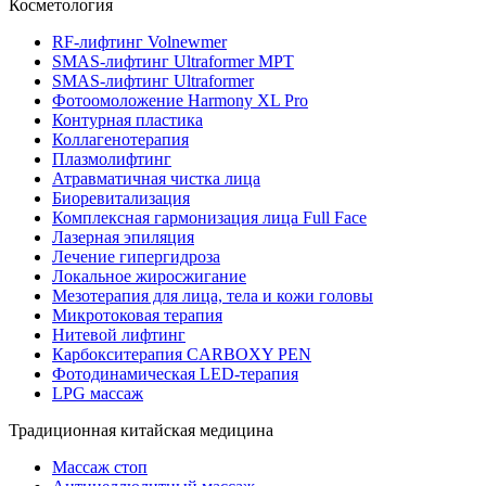
Косметология
RF-лифтинг Volnewmer
SMAS-лифтинг Ultraformer MPT
SMAS-лифтинг Ultraformer
Фотоомоложение Harmony XL Pro
Контурная пластика
Коллагенотерапия
Плазмолифтинг
Атравматичная чистка лица
Биоревитализация
Комплексная гармонизация лица Full Face
Лазерная эпиляция
Лечение гипергидроза
Локальное жиросжигание
Мезотерапия для лица, тела и кожи головы
Микротоковая терапия
Нитевой лифтинг
Карбокситерапия CARBOXY PEN
Фотодинамическая LED-терапия
LPG массаж
Традиционная китайская медицина
Массаж стоп