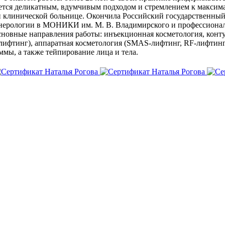
тся деликатным, вдумчивым подходом и стремлением к максимал
 клинической больнице. Окончила Российский государственный
енерологии в МОНИКИ им. М. В. Владимирского и профессионал
вные направления работы: инъекционная косметология, контурн
 лифтинг), аппаратная косметология (SMAS-лифтинг, RF-лифтинг
мы, а также тейпирование лица и тела.